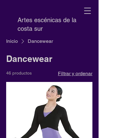
Artes escénicas de la
costa sur
Inicio
Dancewear
Dancewear
46 productos
Filtrar y ordenar