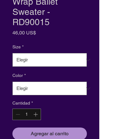
Wrap Ballet
Sweater -
RD90015
Precio
46,00 US$
Size
*
Color
*
Cantidad
*
Agregar al carrito