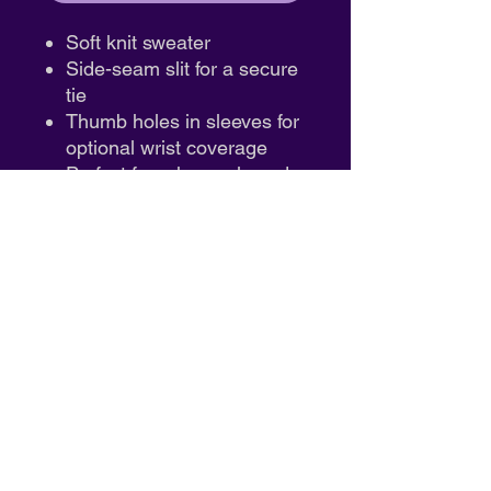
Soft knit sweater
Side-seam slit for a secure
tie
Thumb holes in sleeves for
optional wrist coverage
Perfect for rehearsals and
warm-ups
ID: RD90015
Artes escénicas de la costa sur