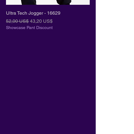
Ultra Tech Jogger - 16629
Precio
Precio de oferta
52,00 US$
43,20 US$
Showcase Pant Discount