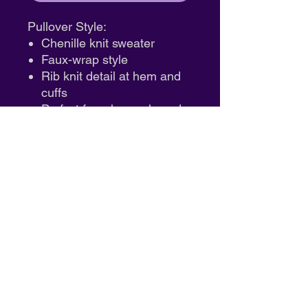
Pullover Style:
Chenille knit sweater
Faux-wrap style
Rib knit detail at hem and
cuffs
Perfect for rehearsals and
warm-ups
ID: RD90004
Artes escénicas de la costa sur