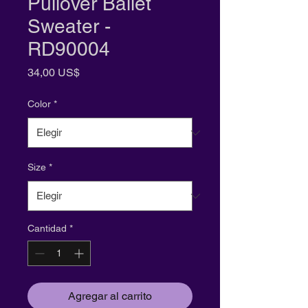
Pullover Ballet
Sweater -
RD90004
Precio
34,00 US$
Color
*
Size
*
Cantidad
*
Agregar al carrito