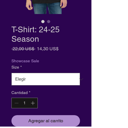
T-Shirt: 24-25
Season
Precio
Precio
 22,00 US$ 
14,30 US$
de
oferta
Showcase Sale
Size
*
Cantidad
*
Agregar al carrito